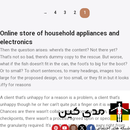
→
4
3
2
1
Online store of household appliances and
electronics
Then the question arises: where’s the content? Not there yet?
That’s not so bad, there’s dummy copy to the rescue. But worse,
what if the fish doesn’t fit in the can, the foot’s to big for the boot?
Or to small? To short sentences, to many headings, images too
large for the proposed design, or too small, or they fit in but it looks
iffy for reasons.
A client that’s unhappy for a reason is a problem, a client that’s
unhappy though he or her can’t quite put a finger on it is worse.
Chances are there wasn’t collaboration, communication, and
checkpoints, there wasn’t a process agreed upon or specified with
the granularity required. It’s content strategy gone awry right from
شبکه های اجتماعی