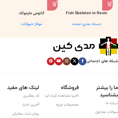
Fish Skeleton in Resin
آناتومی مارمولک
Model – Marine Biology &
دسته-بندی-نشده
مولاژ حیوانات
Anatomy Specimen
شبکه های اجتماعی
ما را بیشتر
فروشگاه
لینک های مفید
بشناسید
اخیرا مشاهده کرده اید
کد رهگیری
درباره ما
محصولات ویژه
آخرین اخبار
سوالات متداول
روش ثبت سفارش