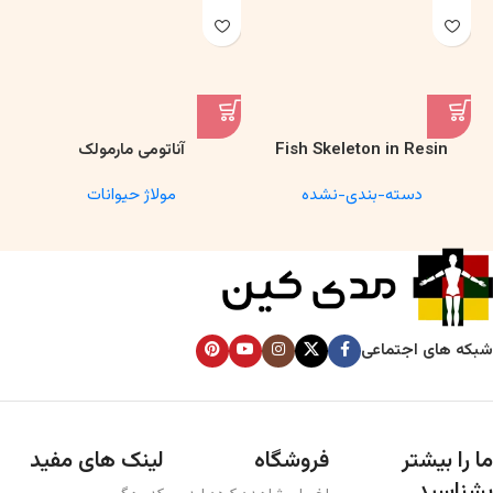
Fish Skeleton in Resin
آناتومی مارمولک
Model – Marine Biology &
دسته-بندی-نشده
مولاژ حیوانات
Anatomy Specimen
شبکه های اجتماعی
ما را بیشتر
فروشگاه
لینک های مفید
بشناسید