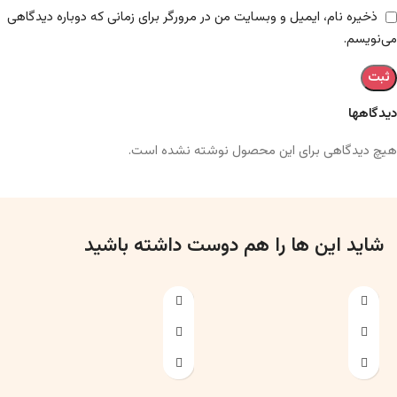
هیچ دیدگاهی برای این محصول نوشته نشده است.
شاید این ها را هم دوست داشته باشید
Fish Skeleton in Resin
آناتومی مارمولک
Model – Marine Biology &
دسته-بندی-نشده
مولاژ حیوانات
Anatomy Specimen