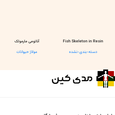
Fish Skeleton in Resin
آناتومی مارمولک
اطلاعات بیشتر
اطلاعات بیشتر
Model – Marine Biology &
دسته-بندی-نشده
مولاژ حیوانات
Anatomy Specimen