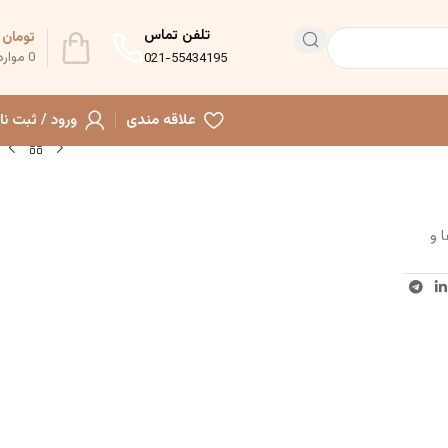
تلفن تماس
تومان
0
0
موارد
021-55434195
علاقه مندی
ورود / ثبت نا
ها و