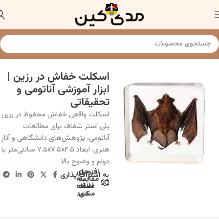
خانه
مولاژ حیوانات
اسکلت خفاش در رزین |
ابزار آموزشی آناتومی و
تحقیقاتی
اسکلت واقعی خفاش محفوظ در رزین
پلی استر شفاف برای مطالعات
آناتومی، پژوهش‌های دانشگاهی و آثار
هنری. ابعاد ۷.۵x۷.۵x۲.۵ سانتی‌متر با
دوام و وضوح بالا.
افزودن
برای
به اشتراک پذاری
به
مقایسه
علاقه
اضافه
مندی
کنید