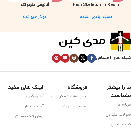
Fish Skeleton in Resin
آناتومی مارمولک
Model – Marine Biology &
دسته-بندی-نشده
مولاژ حیوانات
Anatomy Specimen
شبکه های اجتماعی
ما را بیشتر
فروشگاه
لینک های مفید
بشناسید
اخیرا مشاهده کرده اید
کد رهگیری
درباره ما
محصولات ویژه
آخرین اخبار
سوالات متداول
روش ثبت سفارش
شرکای تجاری