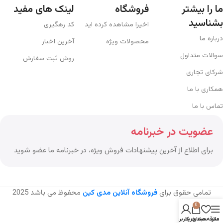
ما را بیشتر
فروشگاه
لینک های مفید
بشناسید
اخیرا مشاهده کرده اید
کد رهگیری
درباره ما
محصولات ویژه
آخرین اخبار
سوالات متداول
روش ثبت سفارش
شرکای تجاری
همکاری با ما
تماس با ما
عضویت در خبرنامه
برای اطلاع از آخرین پیشنهادات فروش ویژه، در خبرنامه ما عضو شوید
تمامی حقوق برای
فروشگاه آنلاین مدی کین
محفوظ می باشد
2025
0
منو
علاقه مندی
سبد خرید
حساب کاربری من