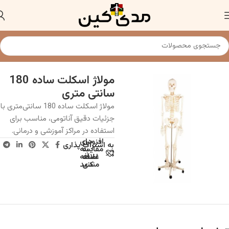
خانه
مولاژو ماکت اسکلت و استخوان
مولاژ اسکلت ساده 180
سانتی متری
مولاژ اسکلت ساده 180 سانتی‌متری با
جزئیات دقیق آناتومی، مناسب برای
استفاده در مراکز آموزشی و درمانی.
افزودن
برای
به اشتراک پذاری
به
مقایسه
علاقه
اضافه
مندی
کنید