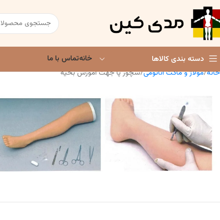
خانه
تماس با ما
دسته بندی کالاها
خانه
مولاژ و ماکت آناتومی
سچور پا جهت آموزش بخیه