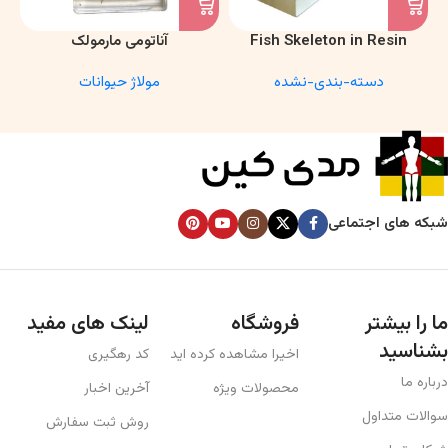
Fish Skeleton in Resin
آناتومی مارمولک
Model – Marine Biology &
دسته-بندی-نشده
مولاژ حیوانات
Anatomy Specimen
شبکه های اجتماعی
ما را بیشتر
فروشگاه
لینک های مفید
بشناسید
اخیرا مشاهده کرده اید
کد رهگیری
درباره ما
محصولات ویژه
آخرین اخبار
سوالات متداول
روش ثبت سفارش