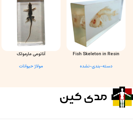
Fish Skeleton in Resin
آناتومی مارمولک
اطلاعات بیشتر
اطلاعات بیشتر
Model – Marine Biology &
دسته-بندی-نشده
مولاژ حیوانات
Anatomy Specimen