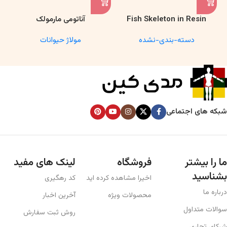
Fish Skeleton in Resin
آناتومی مارمولک
Model – Marine Biology &
دسته-بندی-نشده
مولاژ حیوانات
Anatomy Specimen
شبکه های اجتماعی
ما را بیشتر
فروشگاه
لینک های مفید
بشناسید
اخیرا مشاهده کرده اید
کد رهگیری
درباره ما
محصولات ویژه
آخرین اخبار
سوالات متداول
روش ثبت سفارش