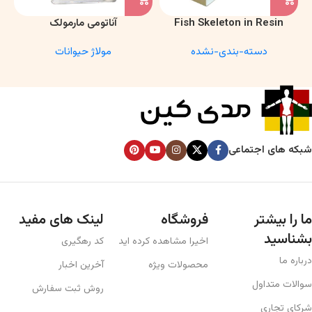
Fish Skeleton in Resin
آناتومی مارمولک
Model – Marine Biology &
دسته-بندی-نشده
مولاژ حیوانات
Anatomy Specimen
شبکه های اجتماعی
ما را بیشتر
فروشگاه
لینک های مفید
بشناسید
اخیرا مشاهده کرده اید
کد رهگیری
درباره ما
محصولات ویژه
آخرین اخبار
سوالات متداول
روش ثبت سفارش
شرکای تجاری