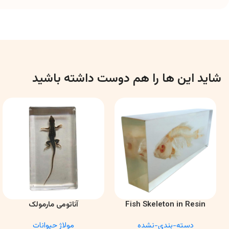
شاید این ها را هم دوست داشته باشید
Fish Skeleton in Resin
آناتومی مارمولک
اطلاعات بیشتر
اطلاعات بیشتر
Model – Marine Biology &
دسته-بندی-نشده
مولاژ حیوانات
Anatomy Specimen