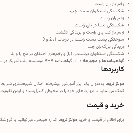
زخم باز ران راست.
شکستگی استخوان سمت چپ.
زخم ران راست.
شکستگی تیبیا در پای راست.
زخم باز کف پای راست و بریدگی انگشت.
سوختگی پشت دست راست در درجات 1، 2 و 3.
بریدگی بزرگ ران چپ.
شکستگی استخوان درشت‌نی (پا) و زخم‌های احتقان در مچ پا و پا.
گواهینامه‌ها و مجوزها:
دارای گواهینامه AHA موسسه قلب آمریکا در سال 2010 و مجوزهای FDA، CE و ISO.
کاربردها
مولاژ تروما
به‌عنوان یک ابزار آموزشی پیشرفته، امکان شبیه‌سازی شرایط 
کمک می‌نماید تا مهارت‌های خود را در محیطی کنترل‌شده و ایمن تقویت ک
خرید و قیمت
برای اطلاع از قیمت و خرید
مولاژ تروما
اندازه طبیعی، می‌توانید با فروش