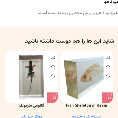
دیدگاهها
هیچ دیدگاهی برای این محصول نوشته نشده است.
شاید این ها را هم دوست داشته باشید
Fish Skeleton in Resin
آناتومی مارمولک
Model – Marine Biology &
دسته-بندی-نشده
مولاژ حیوانات
Anatomy Specimen