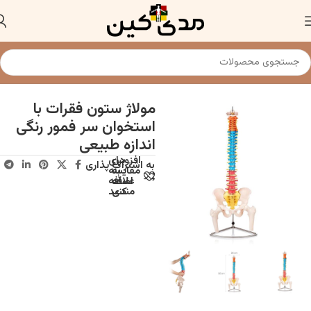
خانه
مدلهای آناتومی (مولاژ)
مولاژ استخوان بندی اسکلت انسان
مولاژ ستون فقرات با
استخوان سر فمور رنگی
اندازه طبیعی
افزودن
برای
به اشتراک پذاری
به
مقایسه
علاقه
اضافه
مندی
کنید