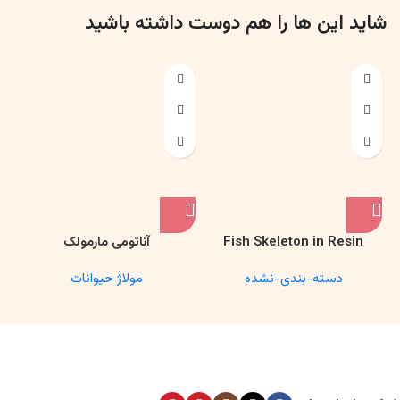
Fish Skeleton in Resin
آناتومی مارمولک
Model – Marine Biology &
دسته-بندی-نشده
مولاژ حیوانات
Anatomy Specimen
شبکه های اجتماعی
ما را بیشتر
فروشگاه
لینک های مفید
بشناسید
اخیرا مشاهده کرده اید
کد رهگیری