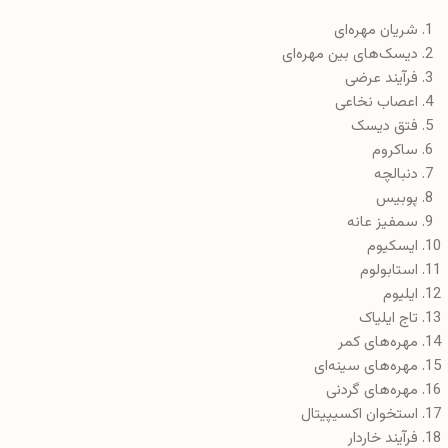
اعصاب نخاعی
فتق دیسک
ساکروم
دنبالچه
پوبیس
سمفیز عانه
ایسکیوم
استابولوم
ایلیوم
تاج ایلیاک
مهره‌های کمر
مهره‌های سینه‌ای
مهره‌های گردنی
استخوان اکسیپیتال
فرآیند خاردار
تاج ساکرال میانه
توبروزیت ایلیاک
بریدگی سیاتیک بزرگتر
بریدگی سیاتیک کمتر