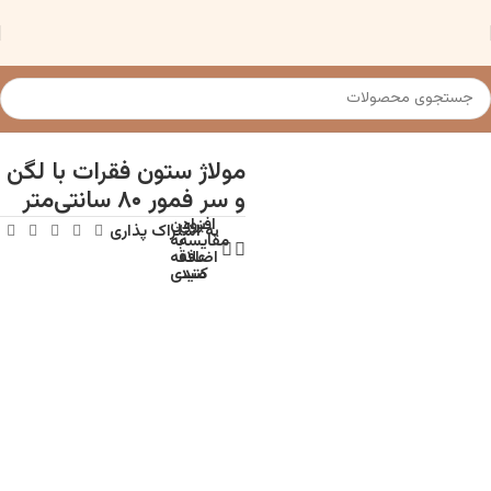
خانه
مدلهای آناتومی (مولاژ)
مولاژ استخوان بندی اسکلت انسان
مولاژ ستون فقرات با لگن
و سر فمور ۸۰ سانتی‌متر
برای
افزودن
به اشتراک پذاری
مقایسه
به
اضافه
علاقه
کنید
مندی
توضحات محصول