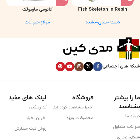
Fish Skeleton in Resin
آناتومی مارمولک
Model – Marine Biology &
دسته-بندی-نشده
مولاژ حیوانات
Anatomy Specimen
شبکه های اجتماعی
ما را بیشتر
فروشگاه
لینک های مفید
بشناسید
اخیرا مشاهده کرده اید
کد رهگیری
درباره ما
محصولات ویژه
آخرین اخبار
سوالات متداول
روش ثبت سفارش
شرکای تجاری