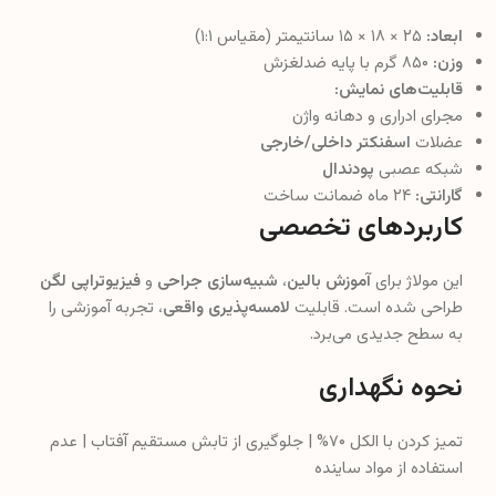
ابعاد:
۲۵ × ۱۸ × ۱۵ سانتیمتر (مقیاس ۱:۱)
وزن:
۸۵۰ گرم با پایه ضدلغزش
قابلیت‌های نمایش:
مجرای ادراری و دهانه واژن
عضلات
اسفنکتر داخلی/خارجی
شبکه عصبی
پودندال
گارانتی:
۲۴ ماه ضمانت ساخت
کاربردهای تخصصی
این مولاژ برای
آموزش بالین
،
شبیه‌سازی جراحی
و
فیزیوتراپی لگن
طراحی شده است. قابلیت
لامسه‌پذیری واقعی
، تجربه آموزشی را
به سطح جدیدی می‌برد.
نحوه نگهداری
تمیز کردن با الکل ۷۰% | جلوگیری از تابش مستقیم آفتاب | عدم
استفاده از مواد ساینده