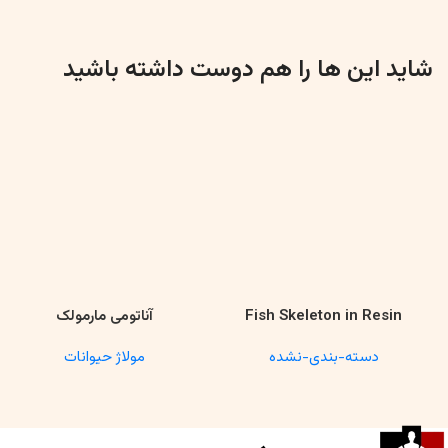
شاید این ها را هم دوست داشته باشید
Fish Skeleton in Resin
آناتومی مارمولک
اطلاعات بیشتر
اطلاعات بیشتر
Model – Marine Biology &
دسته-بندی-نشده
مولاژ حیوانات
Anatomy Specimen