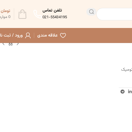
تلفن تماس
تومان
0
0
موارد
021-55434195
علاقه مندی
ورود / ثبت نا
تومیک