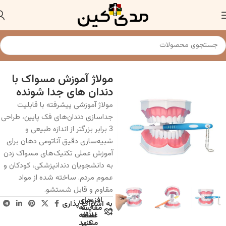
خانه
مولاژ و ماکت آناتومی دندان
مولاژ آموزش مسواک با
دندان های جدا شونده
مولاژ آموزشی پیشرفته با قابلیت
جداسازی دندان‌های فک پایین، طراحی
3 برابر بزرگتر از اندازه طبیعی و
شبیه‌سازی دقیق آناتومی دهان برای
آموزش عملی تکنیک‌های مسواک زدن
به دانشجویان دندانپزشکی، کودکان و
عموم مردم. ساخته شده از مواد
مقاوم و قابل شستشو.
افزودن
برای
به اشتراک پذاری
به
مقایسه
علاقه
اضافه
مندی
کنید