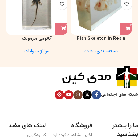
Fish Skeleton in Resin
آناتومی مارمولک
Model – Marine Biology &
دسته-بندی-نشده
مولاژ حیوانات
Anatomy Specimen
شبکه های اجتماعی
ما را بیشتر
فروشگاه
لینک های مفید
بشناسید
اخیرا مشاهده کرده اید
کد رهگیری