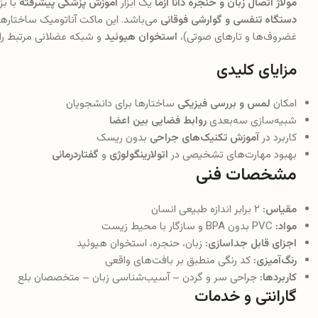
مولاژ اتصال زبان و حنجره دانا آزما
یک ابزار
آموزش پزشکی پیشرفته
با بز
دستگاه تنفسی و گوارشی فوقانی
می‌باشد. این ماکت آناتومیک ساختاره
غضروف‌ها و تارهای صوتی)،
استخوان هیوئید
و شبکه عضلانی مرتبط را 
مزایای کلیدی
امکان
لمس و بررسی فیزیکی
ساختارها برای دانشجویان
شبیه‌سازی سه‌بعدی
روابط فضایی بین اعضا
کاربرد در
آموزش تکنیک‌های جراحی
بدون ریسک
بهبود مهارت‌های تشخیصی در
اتولارینگولوژی
و
گفتاردرمانی
مشخصات فنی
مقیاس:
۲ برابر اندازه طبیعی انسان
مواد:
PVC بدون BPA و سازگار با محیط زیست
اجزای قابل جداسازی:
زبان، حنجره، استخوان هیوئید
رنگ‌آمیزی:
کد رنگی منطبق بر بافت‌های واقعی
کاربردها:
جراحی سر و گردن – آسیب‌شناسی زبان – متخصصان بلع
گارانتی و خدمات