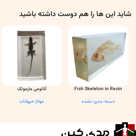
شاید این ها را هم دوست داشته باشید
Fish Skeleton in Resin
آناتومی مارمولک
اطلاعات بیشتر
اطلاعات بیشتر
Model – Marine Biology &
دسته-بندی-نشده
مولاژ حیوانات
Anatomy Specimen