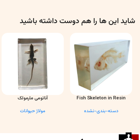
شاید این ها را هم دوست داشته باشید
Fish Skeleton in Resin
آناتومی مارمولک
اطلاعات بیشتر
اطلاعات بیشتر
Model – Marine Biology &
دسته-بندی-نشده
مولاژ حیوانات
Anatomy Specimen