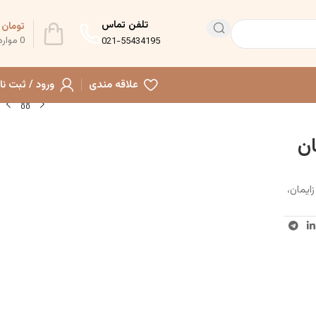
تلفن تماس
تومان
0
0
موارد
021-55434195
علاقه مندی
ورود / ثبت نا
ان
یمان،