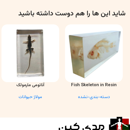
شاید این ها را هم دوست داشته باشید
Fish Skeleton in Resin
آناتومی مارمولک
اطلاعات بیشتر
اطلاعات بیشتر
Model – Marine Biology &
دسته-بندی-نشده
مولاژ حیوانات
Anatomy Specimen