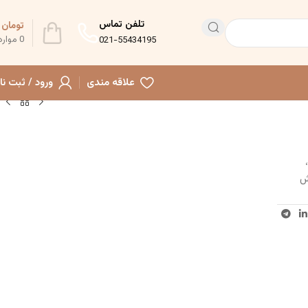
تلفن تماس
تومان
0
0
موارد
021-55434195
علاقه مندی
ورود / ثبت نا
 نشکن،
ش