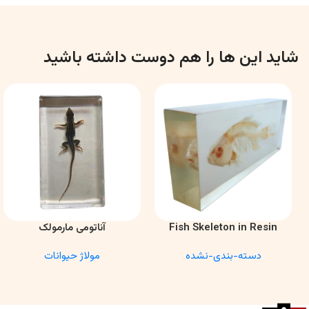
شاید این ها را هم دوست داشته باشید
Fish Skeleton in Resin
آناتومی مارمولک
اطلاعات بیشتر
اطلاعات بیشتر
Model – Marine Biology &
دسته-بندی-نشده
مولاژ حیوانات
Anatomy Specimen