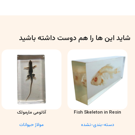
شاید این ها را هم دوست داشته باشید
Fish Skeleton in Resin
آناتومی مارمولک
اطلاعات بیشتر
اطلاعات بیشتر
Model – Marine Biology &
دسته-بندی-نشده
مولاژ حیوانات
Anatomy Specimen