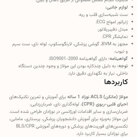
قابلیت انجام تنفس مصنوعی از طریق دهان و بینی.
لوازم جانبی:
ست شبیه‌سازی قلب و ریه.
ژنراتور امواج ECG.
مبدل دفیبریلاتور.
نمایشگر CPR.
مجهز به BVM، گوشی پزشکی، لارنگوسکوپ، لوله نای، ست سرم
و تیوب.
گواهینامه:
دارای گواهینامه ISO9001-2000.
توجه:
به دلیل چندکاره بودن این مولاژ و وجود چندین دستگاه
داخلی، نیاز به نگهداری دقیق دارد.
کاربردها
مولاژ (مانکن) ACLS نوزاد 1 ساله
برای آموزش و تمرین تکنیک‌های
احیای قلبی-ریوی (CPR)
، لوله‌گذاری نای، ضربان‌زدایی،
ضربان‌سازی و سایر اقدامات اورژانسی در نوزادان طراحی شده است.
این مولاژ به‌ویژه برای آموزش دانشجویان پزشکی، پرستاری، مامایی،
تکنسین‌های فوریت‌های پزشکی و دوره‌های آموزشی BLS/CPR
برای نوزادان بسیار کاربرد دارد.