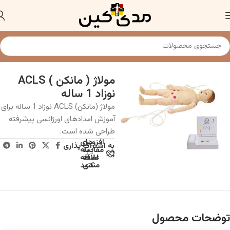
خانه
مولاژ و مانکن پزشکی
مولاژ ( مانکن ) ACLS
نوزاد 1 ساله
مولاژ (مانکن) ACLS نوزاد 1 ساله برای
آموزش امدادهای اورژانسی پیشرفته
طراحی شده است.
افزودن
برای
به اشتراک پذاری
به
مقایسه
علاقه
اضافه
مندی
کنید
توضحات محصول