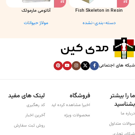
Fish Skeleton in Resin
آناتومی مارمولک
Model – Marine Biology &
دسته-بندی-نشده
مولاژ حیوانات
Anatomy Specimen
شبکه های اجتماعی
ما را بیشتر
فروشگاه
لینک های مفید
بشناسید
اخیرا مشاهده کرده اید
کد رهگیری
درباره ما
محصولات ویژه
آخرین اخبار
سوالات متداول
روش ثبت سفارش
شرکای تجاری