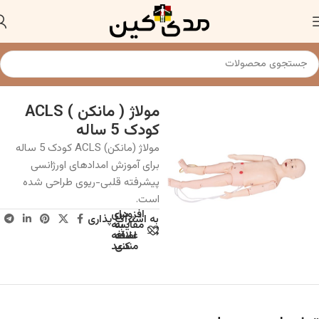
خانه
مولاژ و مانکن پزشکی
مولاژ ( مانکن ) ACLS
کودک 5 ساله
مولاژ (مانکن) ACLS کودک 5 ساله
برای آموزش امدادهای اورژانسی
پیشرفته قلبی-ریوی طراحی شده
است.
افزودن
برای
به اشتراک پذاری
به
مقایسه
علاقه
اضافه
مندی
کنید