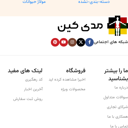
دسته-بندی-نشده
مولاژ حیوانات
Anatomy Specimen
شبکه های اجتماعی
ما را بیشتر
فروشگاه
لینک های مفید
بشناسید
اخیرا مشاهده کرده اید
کد رهگیری
درباره ما
محصولات ویژه
آخرین اخبار
سوالات متداول
روش ثبت سفارش
شرکای تجاری
همکاری با ما
تماس با ما