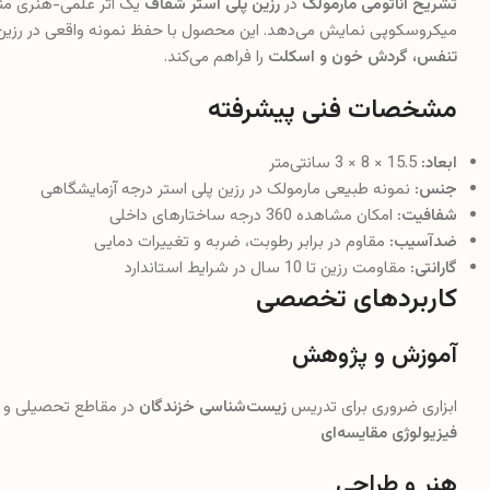
تشریح آناتومی مارمولک
در
رزین پلی استر شفاف
یک اثر علمی-هنری منح
میکروسکوپی نمایش می‌دهد. این محصول با حفظ نمونه واقعی در رزی
تنفس، گردش خون و اسکلت
را فراهم می‌کند.
مشخصات فنی پیشرفته
ابعاد:
15.5 × 8 × 3 سانتی‌متر
جنس:
نمونه طبیعی مارمولک در رزین پلی استر درجه آزمایشگاهی
شفافیت:
امکان مشاهده 360 درجه ساختارهای داخلی
ضدآسیب:
مقاوم در برابر رطوبت، ضربه و تغییرات دمایی
گارانتی:
مقاومت رزین تا 10 سال در شرایط استاندارد
کاربردهای تخصصی
آموزش و پژوهش
ابزاری ضروری برای تدریس
زیست‌شناسی خزندگان
در مقاطع تحصیلی و 
فیزیولوژی مقایسه‌ای
هنر و طراحی