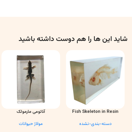
شاید این ها را هم دوست داشته باشید
Fish Skeleton in Resin
آناتومی مارمولک
اطلاعات بیشتر
اطلاعات بیشتر
Model – Marine Biology &
دسته-بندی-نشده
مولاژ حیوانات
Anatomy Specimen