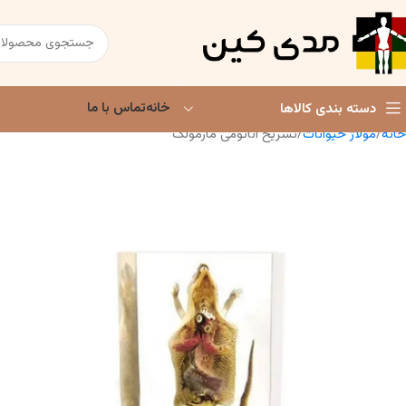
خانه
تماس با ما
دسته بندی کالاها
خانه
مولاژ حیوانات
تشریح آناتومی مارمولک