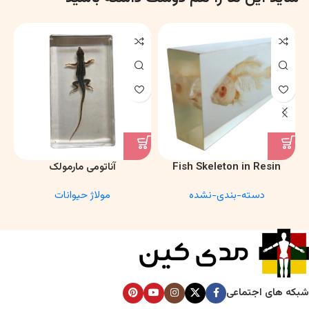
Fish Skeleton in Resin
آناتومی مارمولک
Model – Marine Biology &
دسته-بندی-نشده
مولاژ حیوانات
Anatomy Specimen
شبکه های اجتماعی