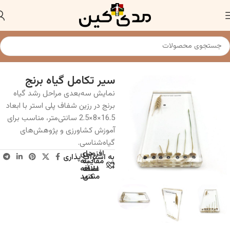
خانه
گیاهان و نباتات
سیر تکامل گیاه برنج
نمایش سه‌بعدی مراحل رشد گیاه
برنج در رزین شفاف پلی استر با ابعاد
16.5×8×2.5 سانتی‌متر، مناسب برای
آموزش کشاورزی و پژوهش‌های
گیاه‌شناسی.
افزودن
برای
به اشتراک پذاری
به
مقایسه
علاقه
اضافه
مندی
کنید