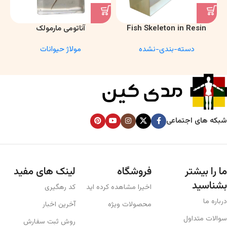
Fish Skeleton in Resin
آناتومی مارمولک
Model – Marine Biology &
دسته-بندی-نشده
مولاژ حیوانات
Anatomy Specimen
شبکه های اجتماعی
ما را بیشتر
فروشگاه
لینک های مفید
بشناسید
اخیرا مشاهده کرده اید
کد رهگیری
درباره ما
محصولات ویژه
آخرین اخبار
سوالات متداول
روش ثبت سفارش