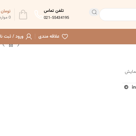
تلفن تماس
تومان
0
0
موارد
021-55434195
علاقه مندی
ورود / ثبت نا
نمایش