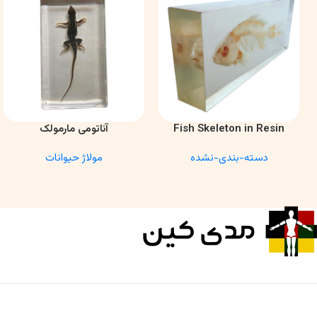
Fish Skeleton in Resin
آناتومی مارمولک
اطلاعات بیشتر
اطلاعات بیشتر
Model – Marine Biology &
دسته-بندی-نشده
مولاژ حیوانات
Anatomy Specimen