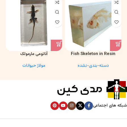
Fish Skeleton in Resin
آناتومی مارمولک
Model – Marine Biology &
دسته-بندی-نشده
مولاژ حیوانات
Anatomy Specimen
شبکه های اجتماعی