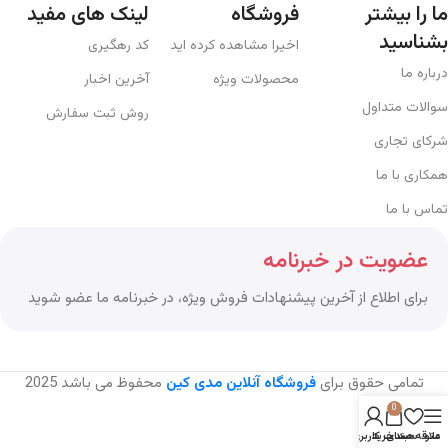
ما را بیشتر
فروشگاه
لینک های مفید
بشناسید
اخیرا مشاهده کرده اید
کد رهگیری
درباره ما
محصولات ویژه
آخرین اخبار
سوالات متداول
روش ثبت سفارش
شرکای تجاری
همکاری با ما
تماس با ما
عضویت در خبرنامه
برای اطلاع از آخرین پیشنهادات فروش ویژه، در خبرنامه ما عضو شوید
تمامی حقوق برای
فروشگاه آنلاین مدی کین
محفوظ می باشد
2025
0
منو
علاقه مندی
سبد خرید
حساب کاربری من