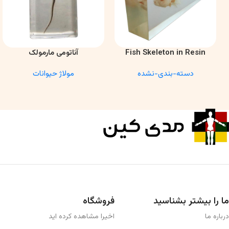
Fish Skeleton in Resin
آناتومی مارمولک
اطلاعات بیشتر
اطلاعات بیشتر
Model – Marine Biology &
دسته-بندی-نشده
مولاژ حیوانات
Anatomy Specimen
ما را بیشتر بشناسید
فروشگاه
درباره ما
اخیرا مشاهده کرده اید