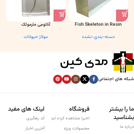
Fish Skeleton in Resin
آناتومی مارمولک
Model – Marine Biology &
دسته-بندی-نشده
مولاژ حیوانات
Anatomy Specimen
شبکه های اجتماعی
ما را بیشتر
فروشگاه
لینک های مفید
بشناسید
اخیرا مشاهده کرده اید
کد رهگیری
درباره ما
محصولات ویژه
آخرین اخبار