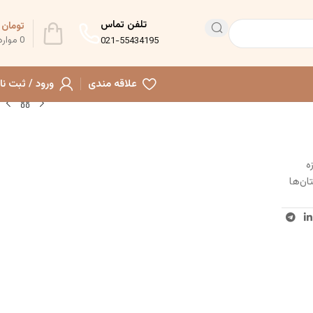
تلفن تماس
تومان
0
0
موارد
021-55434195
علاقه مندی
ورود / ثبت نا
زه
ان‌ها