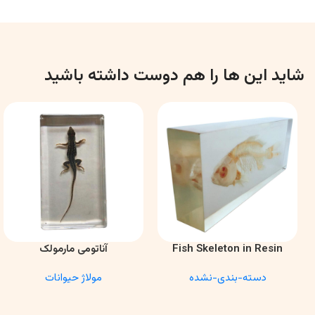
شاید این ها را هم دوست داشته باشید
Fish Skeleton in Resin
آناتومی مارمولک
اطلاعات بیشتر
اطلاعات بیشتر
Model – Marine Biology &
دسته-بندی-نشده
مولاژ حیوانات
Anatomy Specimen