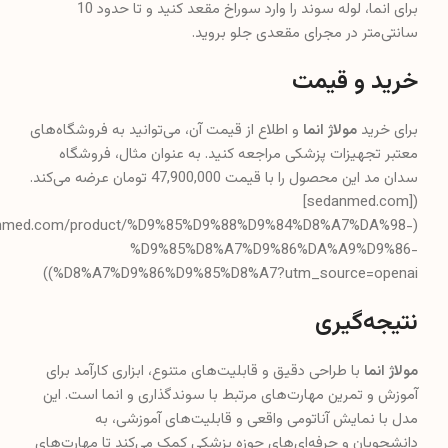
برای انما، لوله سوند را وارد سوراخ مقعد کنید و تا حدود 10
سانتی‌متر در مجرای مقعدی جلو بروید.
خرید و قیمت
برای خرید
مولاژ انما
و اطلاع از قیمت آن، می‌توانید به فروشگاه‌های
معتبر تجهیزات پزشکی مراجعه کنید. به عنوان مثال، فروشگاه
سدان مد این محصول را با قیمت 47,900,000 تومان عرضه می‌کند.
([sedanmed.com]
edanmed.com/product/%D9%85%D9%88%D9%84%D8%A7%DA%98-
%D9%85%D8%A7%D9%86%DA%A9%D9%86-
%D8%A7%D9%86%D9%85%D8%A7?utm_source=openai))
نتیجه‌گیری
مولاژ انما
با طراحی دقیق و قابلیت‌های متنوع، ابزاری کارآمد برای
آموزش و تمرین مهارت‌های مرتبط با سوندگذاری و انما است. این
مدل با نمایش آناتومی واقعی و قابلیت‌های آموزشی، به
دانشجویان و حرفه‌ای‌های حوزه پزشکی کمک می‌کند تا مهارت‌های