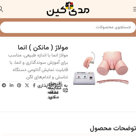
خانه
مولاژ و مانکن پزشکی
مولاژ ( مانکن ) انما
مولاژ انما با اندازه طبیعی، مناسب
برای آموزش سوندگذاری و انما، با
قابلیت نمایش آناتومی دستگاه
تناسلی و اندام‌های لگن.
افزودن
برای
به اشتراک پذاری
به
مقایسه
علاقه
اضافه
مندی
کنید
توضحات محصول