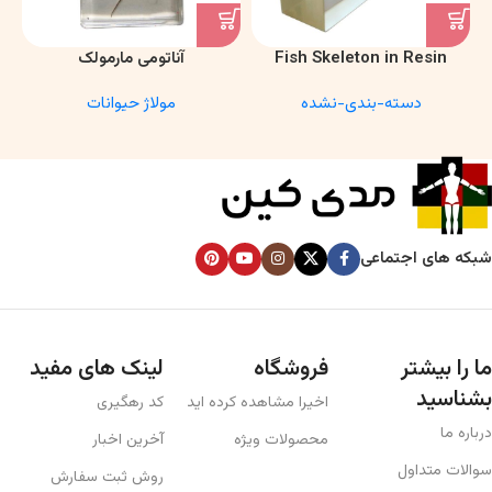
Fish Skeleton in Resin
آناتومی مارمولک
Model – Marine Biology &
دسته-بندی-نشده
مولاژ حیوانات
Anatomy Specimen
شبکه های اجتماعی
ما را بیشتر
فروشگاه
لینک های مفید
بشناسید
اخیرا مشاهده کرده اید
کد رهگیری
درباره ما
محصولات ویژه
آخرین اخبار
سوالات متداول
روش ثبت سفارش