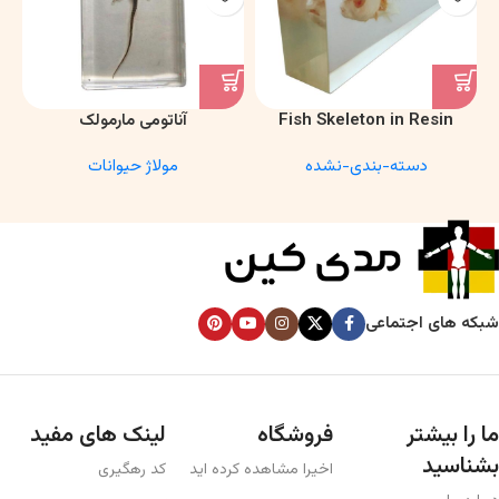
Fish Skeleton in Resin
آناتومی مارمولک
Model – Marine Biology &
دسته-بندی-نشده
مولاژ حیوانات
Anatomy Specimen
شبکه های اجتماعی
ما را بیشتر
فروشگاه
لینک های مفید
بشناسید
اخیرا مشاهده کرده اید
کد رهگیری