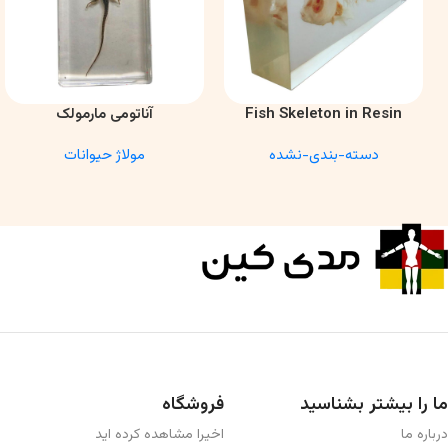
Fish Skeleton in Resin
آناتومی مارمولک
اطلاعات بیشتر
اطلاعات بیشتر
Model – Marine Biology &
دسته-بندی-نشده
مولاژ حیوانات
Anatomy Specimen
ما را بیشتر بشناسید
فروشگاه
درباره ما
اخیرا مشاهده کرده اید