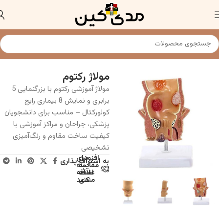
خانه
مولاژ و ماکت آناتومی عمومی
مولاژ رکتوم
مولاژ آموزشی رکتوم با بزرگنمایی 5
برابری و نمایش 8 بیماری رایج
کولورکتال – مناسب برای دانشجویان
پزشکی، جراحان و مراکز آموزشی با
کیفیت ساخت مقاوم و رنگ‌آمیزی
تشخیصی
افزودن
برای
به اشتراک پذاری
به
مقایسه
علاقه
اضافه
مندی
کنید