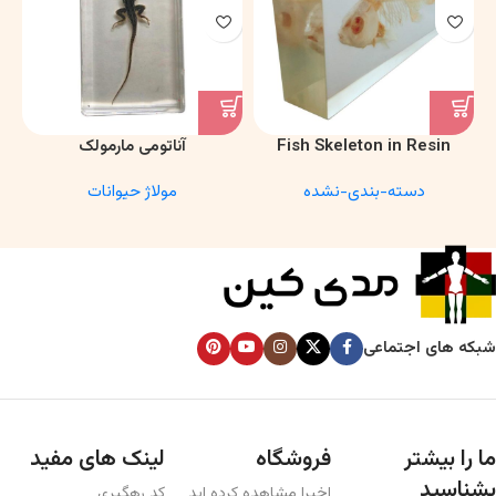
Fish Skeleton in Resin
آناتومی مارمولک
Model – Marine Biology &
دسته-بندی-نشده
مولاژ حیوانات
Anatomy Specimen
شبکه های اجتماعی
ما را بیشتر
فروشگاه
لینک های مفید
بشناسید
اخیرا مشاهده کرده اید
کد رهگیری