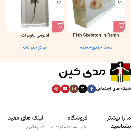
Fish Skeleton in Resin
آناتومی مارمولک
Model – Marine Biology &
دسته-بندی-نشده
مولاژ حیوانات
Anatomy Specimen
شبکه های اجتماعی
ما را بیشتر
فروشگاه
لینک های مفید
بشناسید
اخیرا مشاهده کرده اید
کد رهگیری