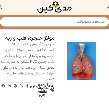
خانه
مولاژ و مدل های آناتومی
مولاژ حنجره، قلب و ریه
این مولاژ آموزشی با نمایش 70
قسمت آناتومی، ساختارهای حنجره،
قلب، ریه و رگ‌های خونی را با دقت
بالا و جنس PVC نشکن به صورت سه
بعدی نشان می‌دهد. ابزار ایده‌آل برای
آموزش پزشکی و تحقیقات قلبی-
تنفسی.
افزودن
برای
به اشتراک پذاری
به
مقایسه
علاقه
اضافه
مندی
کنید