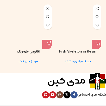
Fish Skeleton in Resin
آناتومی مارمولک
Model – Marine Biology &
دسته-بندی-نشده
مولاژ حیوانات
Anatomy Specimen
شبکه های اجتماعی