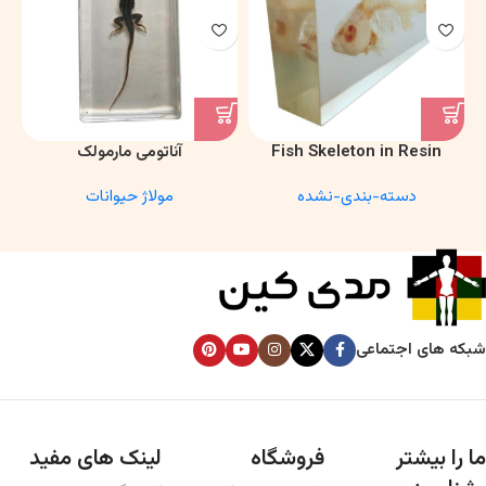
Fish Skeleton in Resin
آناتومی مارمولک
Model – Marine Biology &
دسته-بندی-نشده
مولاژ حیوانات
Anatomy Specimen
شبکه های اجتماعی
ما را بیشتر
فروشگاه
لینک های مفید