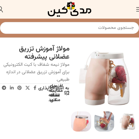
خانه
مولاژ و ماکت آناتومی تزریقات
مولاژ آموزش تزریق
عضلانی پیشرفته
مولاژ نیمه شفاف با کیت الکترونیکی
برای آموزش تزریق عضلانی در اندازه
طبیعی.
افزودن
برای
به اشتراک پذاری
به
مقایسه
علاقه
اضافه
مندی
کنید