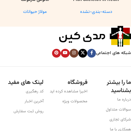
Model – Marine Biology &
دسته-بندی-نشده
مولاژ حیوانات
Anatomy Specimen
شبکه های اجتماعی
ما را بیشتر
فروشگاه
لینک های مفید
بشناسید
اخیرا مشاهده کرده اید
کد رهگیری
درباره ما
محصولات ویژه
آخرین اخبار
سوالات متداول
روش ثبت سفارش
شرکای تجاری
همکاری با ما