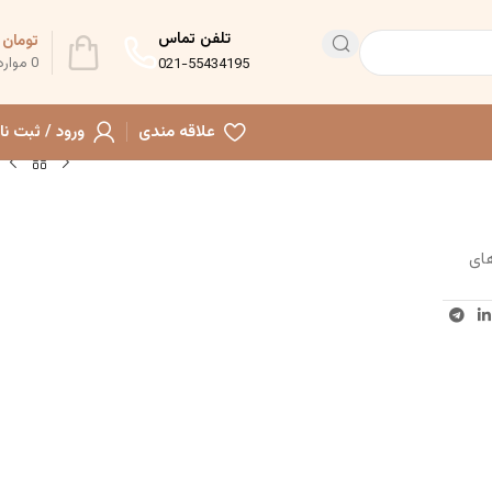
تلفن تماس
تومان
0
0
موارد
021-55434195
علاقه مندی
ورود / ثبت نا
های