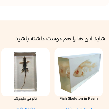
شاید این ها را هم دوست داشته باشید
Fish Skeleton in Resin
آناتومی مارمولک
اطلاعات بیشتر
اطلاعات بیشتر
Model – Marine Biology &
دسته-بندی-نشده
مولاژ حیوانات