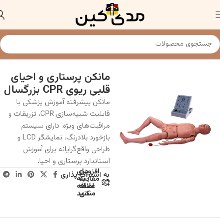
خانه
مولاژ و مدل های آناتومی
مانکن پرستاری و احیای
قلبی ریوی CPR بزرگسال
مانکن پیشرفته آموزش پزشکی با
قابلیت شبیه‌سازی CPR، تزریقات و
مراقبت‌های ویژه. دارای سیستم
بازخورد بلادرنگ، نمایشگر LCD و
طراحی واقع‌گرایانه برای آموزش
استاندارد پرستاری و احیا.
افزودن
برای
به اشتراک پذاری
به
مقایسه
علاقه
اضافه
مندی
کنید