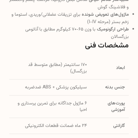
و فلاشینگ گوش
ماژول‌های تعویض شونده
برای تزریقات عضلانی/وریدی، استوما و
زخم بستر (مرحله I-IV)
طراحی ارگونومیک
با وزن ۶۵-۷۰ کیلوگرم مطابق با آناتومی
بزرگسالان
مشخصات فنی
۱۷۰ سانتیمتر (مطابق متوسط قد
ابعاد
بزرگسال)
جنس بدنه
سیلیکون پزشکی + ABS ضدضربه
پورت‌های
۶ ماژول جداگانه برای تمرین پرستاری و
آموزشی
احیا
گارانتی
۲۴ ماه ضمانت قطعات الکترونیکی