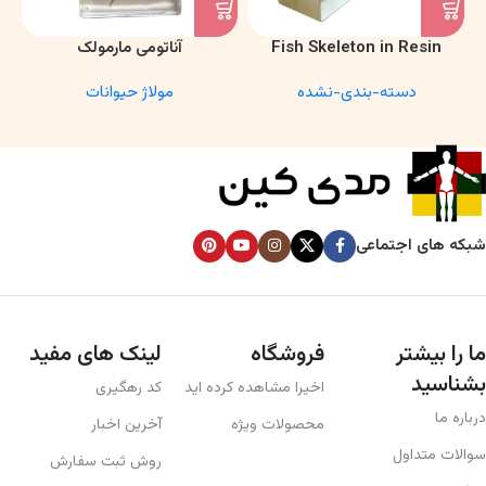
Fish Skeleton in Resin
آناتومی مارمولک
Model – Marine Biology &
دسته-بندی-نشده
مولاژ حیوانات
Anatomy Specimen
شبکه های اجتماعی
ما را بیشتر
فروشگاه
لینک های مفید
بشناسید
اخیرا مشاهده کرده اید
کد رهگیری
درباره ما
محصولات ویژه
آخرین اخبار
سوالات متداول
روش ثبت سفارش