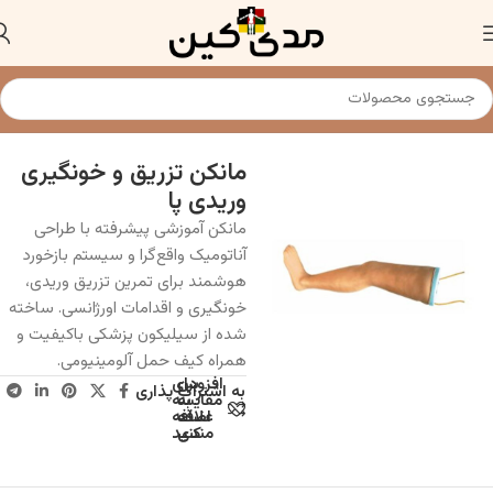
خانه
مولاژ و ماکت آناتومی تزریقات
مانکن تزریق و خونگیری
وریدی پا
مانکن آموزشی پیشرفته با طراحی
آناتومیک واقع‌گرا و سیستم بازخورد
هوشمند برای تمرین تزریق وریدی،
خونگیری و اقدامات اورژانسی. ساخته
شده از سیلیکون پزشکی باکیفیت و
همراه کیف حمل آلومینیومی.
افزودن
برای
به اشتراک پذاری
به
مقایسه
علاقه
اضافه
مندی
کنید