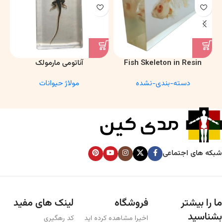
Fish Skeleton in Resin
آناتومی مارمولک
Model – Marine Biology &
دسته-بندی-نشده
مولاژ حیوانات
Anatomy Specimen
شبکه های اجتماعی
ما را بیشتر
فروشگاه
لینک های مفید
بشناسید
اخیرا مشاهده کرده اید
کد رهگیری