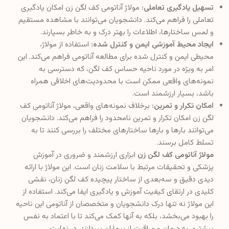
تسهیل یادگیری تعاملی:
مولاژ آناتومی کف لگن زن امکان یادگیری
تعاملی را فراهم می‌کند. دانشجویان می‌توانند با مشاهده مستقیم
و لمس ساختارها، اطلاعات را بهتر درک و به خاطر بسپارند.
ایجاد محیط آموزشی ایمن و کنترل شده:
استفاده از مولاژ،
محیطی ایمن و کنترل شده برای مطالعه آناتومی فراهم می‌کند. این
امر به ویژه در مورد ناحیه حساس کف لگن، که دسترسی به
نمونه‌های واقعی ممکن است با محدودیت‌های اخلاقی همراه
باشد، بسیار ارزشمند است.
امکان تکرار و تمرین:
برخلاف نمونه‌های واقعی، مولاژ آناتومی کف
لگن زن امکان تکرار و تمرین نامحدود را فراهم می‌کند. دانشجویان
می‌توانند بارها و بارها ساختارهای مختلف را بررسی کنند تا به
تسلط کامل برسند.
مولاژ آناتومی کف لگن زن
ابزاری ارزشمند و ضروری در آموزش
پزشکی و تحقیقات مرتبط با سلامت زنان است. این مولاژ با ارائه
دیدی دقیق و سه‌بعدی از ساختار پیچیده کف لگن زنان، نقشی
کلیدی در ارتقای کیفیت آموزش و یادگیری ایفا می‌کند. استفاده از
این مولاژ نه تنها درک دانشجویان و متخصصان از آناتومی این ناحیه
را بهبود می‌بخشد، بلکه به آنها کمک می‌کند تا با اعتماد به نفس
بیشتری به درمان و مراقبت از بیماران بپردازند. در نهایت،