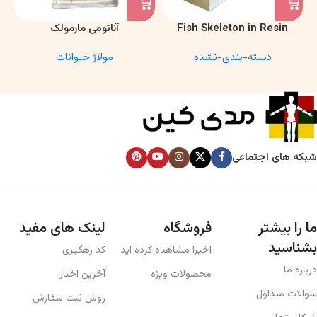
Fish Skeleton in Resin
آناتومی مارمولک
Model – Marine Biology &
دسته-بندی-نشده
مولاژ حیوانات
Anatomy Specimen
شبکه های اجتماعی
ما را بیشتر
فروشگاه
لینک های مفید
بشناسید
اخیرا مشاهده کرده اید
کد رهگیری
درباره ما
محصولات ویژه
آخرین اخبار
سوالات متداول
روش ثبت سفارش