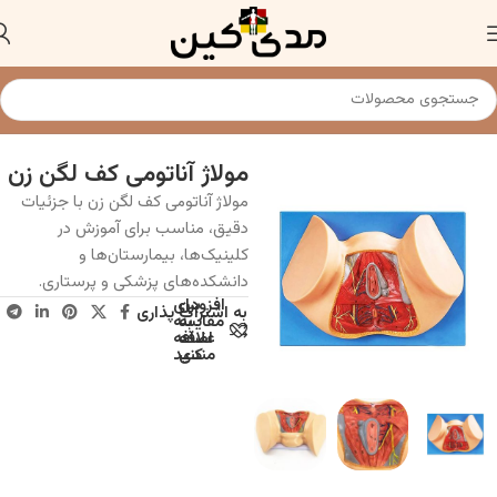
خانه
مولاژ و مدل های آناتومی
مولاژ آناتومی کف لگن زن
مولاژ آناتومی کف لگن زن با جزئیات
دقیق، مناسب برای آموزش در
کلینیک‌ها، بیمارستان‌ها و
دانشکده‌های پزشکی و پرستاری.
افزودن
برای
به اشتراک پذاری
به
مقایسه
علاقه
اضافه
مندی
کنید